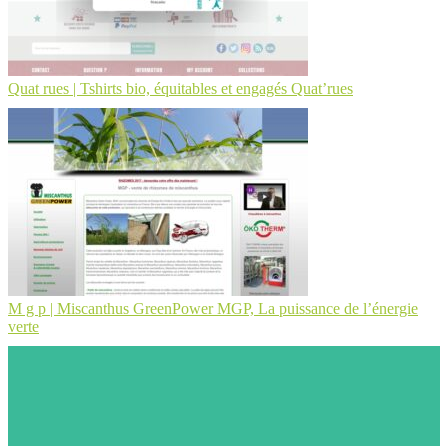
Quat rues | Tshirts bio, équitables et engagés Quat’rues
M g p | Miscanthus GreenPower MGP, La puissance de l’énergie
verte