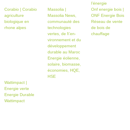
l’énergie
Corabio | Corabio
Massolia |
Onf energie bois |
agriculture
Massolia News,
ONF Energie Bois
biologique en
communauté des
Réseau de vente
rhone alpes
technolo­gies
de bois de
vertes, de l\’en­
chauffage
viron­ne­ment et du
dévelop­pe­ment
durable au Maroc
Energie éolienne,
solaire, biomasse,
économies, HQE,
HSE
Wattimpact |
Energie verte
Energie Durable
Wattimpact